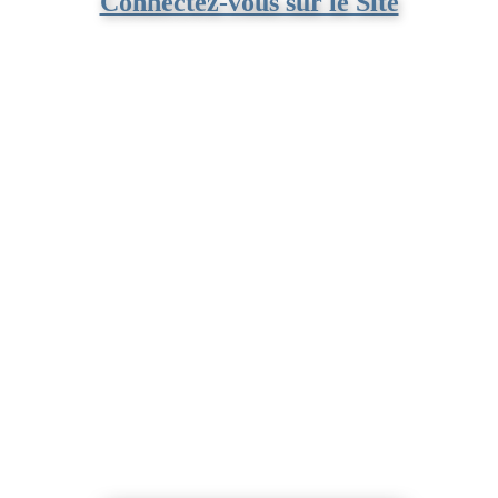
Connectez-vous sur le Site
Identifiant ou e-mail
*
Mot de passe
*
Se souvenir de moi
S’inscrire
Mot de passe oublié ?